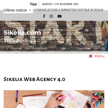
Salta
Oggi
MARTEDÌ, 11TH NOVEMBRE 2025
al
 AZIONI DI COMUNICAZIONE E MARKETING DIGITALE IN SICILIA
Ultime notizie
Il 
contenuto
Sikelia.com
Web Agency 4.0
Menu
Sikelia Web Agency 4.0