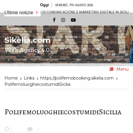
Salta
Oggi
VENERDÌ, 7TH AGOSTO 2026
al
ZIONI PER AZIONI DI COMUNICAZIONE E MARKETING DIGITALE IN SICILIA
Ultime notizie
contenuto
Sikelia.com
Web Agency 4.0
Menu
Home
Links
https://polifemobooking.sikelia.com
PolifemoluoghiecostumidiSicilia
PolifemoluoghiecostumidiSicilia
0